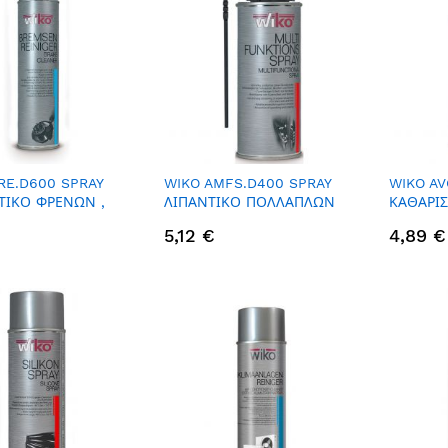
RE.D600 SPRAY
WIKO AMFS.D400 SPRAY
WIKO AV
ΤΙΚΟ ΦΡΕΝΩΝ ,
ΛΙΠΑΝΤΙΚΟ ΠΟΛΛΑΠΛΩΝ
ΚΑΘΑΡΙΣ
ΧΡΗΣΕΩΝ (ΜΕ ΣΤΟΜΙΟ
ΚΑΡΜΠΥ
5,12 €
4,89 €
AC:COBRA) , 400ML