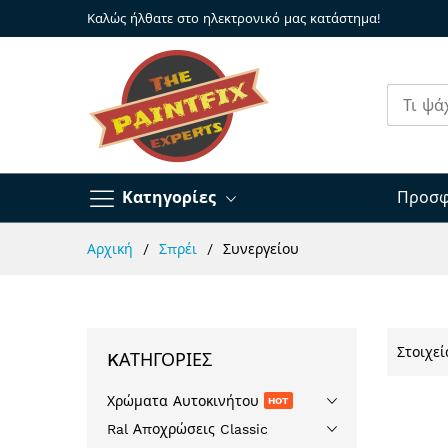
Καλώς ήλθατε στο ηλεκτρονικό μας κατάστημα!
Κατηγορίες
Προσφ
Μετάβαση
Αρχική
Σπρέι
Συνεργείου
στο
περιεχόμενο
Στοιχε
KΑΤΗΓΟΡΊΕΣ
Χρώματα Αυτοκινήτου
HOT
Ral Αποχρώσεις Classic