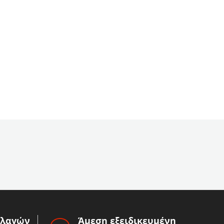
λλαγών
Άμεση εξειδικευμένη