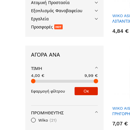
Ατομική Προστασία
Εξοπλισμός Φανοβαφείου
WIKO AS
Εργαλεία
ΛΙΠΑΝΤΙ
400ML
Προσφορές
HOT
4,84 €
ΑΓΟΡΆ ΑΝΆ
ΤΙΜΉ
4,00 €
9,99 €
Οκ
Εφαρμογή φίλτρου
WIKO AI
ΠΡΟΜΗΘΕΥΤΉΣ
ΓΡΗΓΟΡΗ
ΒΙΟΜΗΧΑ
Wiko
21
7,07 €
400ML