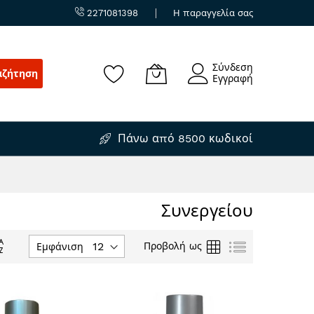
2271081398
Η παραγγελία σας
Σύνδεση
αζήτηση
Εγγραφή
Πάνω από 8500 κωδικοί
Συνεργείου
Φθίνουσα
Πλέγμα
Λίστα
Προβολή ως
Εμφάνιση
ταξινόμηση