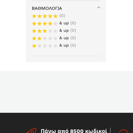
ΒΑΘΜΟΛΟΓΊΑ
0
& up
0
& up
0
& up
0
& up
0
Πάνω από 8500 κωδικοί