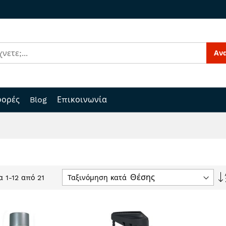
Αν
ορές
Blog
Επικοινωνία
Ταξινόμηση κατά
ία
1
-
12
από
21