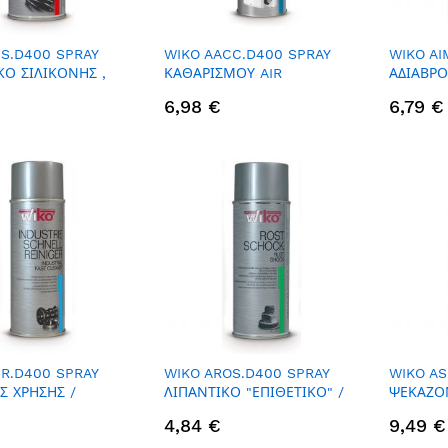
IS.D400 SPRAY
WIKO AACC.D400 SPRAY
WIKO AI
ΚΟ ΣΙΛΙΚΟΝΗΣ ,
ΚΑΘΑΡΙΣΜΟΥ AIR
ΑΔΙΑΒΡΟ
CONDITION - ΜΕ
ΥΔΑΤΟΦΟ
6,98 €
6,79 €
ΠΡΟΕΚΤΑΣΗ 60CM, 400ML,
400ML
ΦΥΣΙΚΟ ΑΡΩΜΑ
SR.D400 SPRAY
WIKO AROS.D400 SPRAY
WIKO AS
Σ ΧΡΗΣΗΣ /
ΛΙΠΑΝΤΙΚΟ "ΕΠΙΘΕΤΙΚΟ" /
ΨΕΚΑΖΟ
ΝΙΚΟ ΛΙΠΑΝΤΙΚΟ ,
ΔΙΑΛΥΤΗΣ ΣΚΟΥΡΙΑΣ, 400ML
ΤΑΠΕΤΣΑ
4,84 €
9,49 €