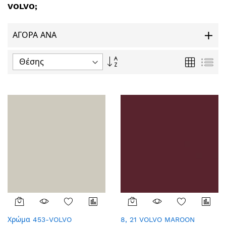
VOLVO;
ΑΓΟΡΆ ΑΝΆ
Φθίνουσα
Πλέγμα
Λίσ
ταξινόμηση
Χρώμα 453-VOLVO
8, 21 VOLVO MAROON