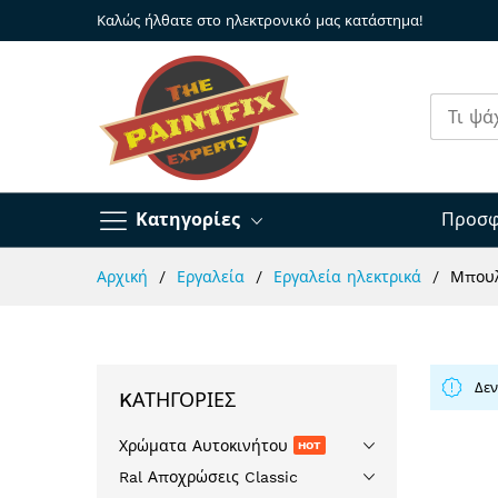
Καλώς ήλθατε στο ηλεκτρονικό μας κατάστημα!
Κατηγορίες
Προσφ
Μετάβαση
Αρχική
Εργαλεία
Εργαλεία ηλεκτρικά
Μπουλ
στο
περιεχόμενο
Δεν
KΑΤΗΓΟΡΊΕΣ
Χρώματα Αυτοκινήτου
HOT
Ral Αποχρώσεις Classic