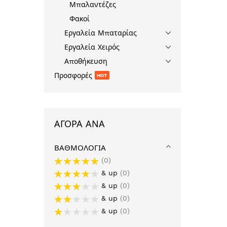
Μπαλαντέζες
Φακοί
Εργαλεία Μπαταρίας
Εργαλεία Χειρός
Αποθήκευση
Προσφορές
HOT
ΑΓΟΡΆ ΑΝΆ
ΒΑΘΜΟΛΟΓΊΑ
0
& up
0
& up
0
& up
0
& up
0