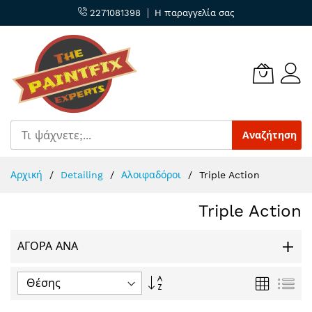
2271081398
Η παραγγελία σας
Αναζήτηση
Μετάβαση
Αρχική
Detailing
Αλοιφαδόροι
Triple Action
στο
περιεχόμενο
Triple Action
ΑΓΟΡΆ ΑΝΆ
Φθίνουσα
Πλέγμα
Λίσ
ταξινόμηση