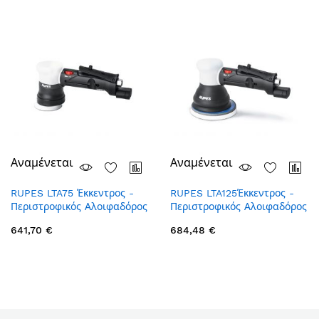
Αναμένεται
Αναμένεται
RUPES LTA75 Έκκεντρος -
RUPES LTA125Έκκεντρος -
Περιστροφικός Αλοιφαδόρος
Περιστροφικός Αλοιφαδόρος
Summer Break
15mm Αέρος Triple Action
15mm Αέρος Triple Action
641,70 €
684,48 €
Closed 12/08-21/08 Οι
παραγγελίες θα εκτελούνται από
την Δευτέρα 24/08/2026 κατά
σειρά προτεραιότητας.