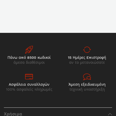
Εγγραφείτε
Να μην το βλέπω
Πάνω από 8500 κωδικοί
15 Ημέρες Eπιστροφή
άμεσα διαθέσιμοι
αν το μετανοιώσατε
Ασφάλεια συναλλαγών
Άμεση εξειδικευμένη
100% ασφαλείς πληρωμές
τεχνική υποστήριξη
Χρήσιμα