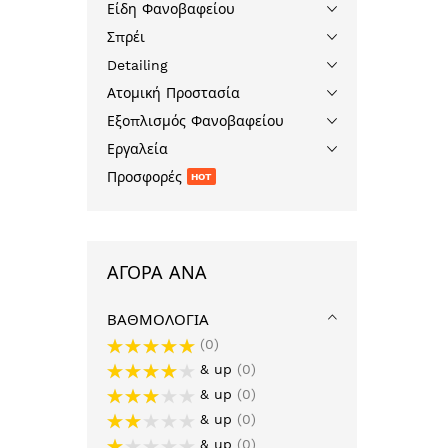
Είδη Φανοβαφείου
Σπρέι
Detailing
Ατομική Προστασία
Εξοπλισμός Φανοβαφείου
Εργαλεία
Προσφορές
HOT
ΑΓΟΡΆ ΑΝΆ
ΒΑΘΜΟΛΟΓΊΑ
0
& up
0
& up
0
& up
0
& up
0