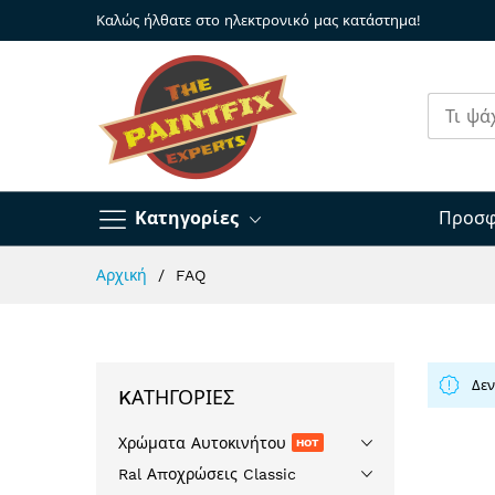
Καλώς ήλθατε στο ηλεκτρονικό μας κατάστημα!
Κατηγορίες
Προσφ
Μετάβαση
Αρχική
FAQ
στο
περιεχόμενο
Δεν
KΑΤΗΓΟΡΊΕΣ
Χρώματα Αυτοκινήτου
HOT
Ral Αποχρώσεις Classic