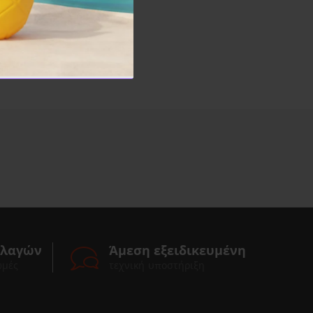
λλαγών
Άμεση εξειδικευμένη
ωμές
τεχνική υποστήριξη