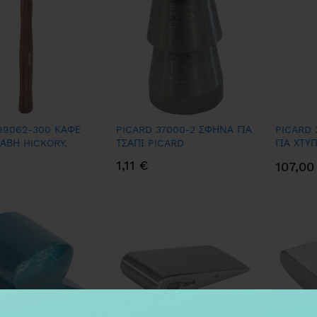
99062-300 ΚΑΦΕ
PICARD 37000-2 ΣΦΗΝΑ ΓΙΑ
PICARD 
ΛΑΒΗ HICKORY,
ΤΣΑΠΙ PICARD
ΓΙΑ ΧΤΥ
ΣΑΠΙ)
ΛΑΒΗ
1,11 €
107,00