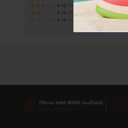
& up
0
& up
0
& up
0
Πάνω από 8500 κωδικοί
άμεσα διαθέσιμοι