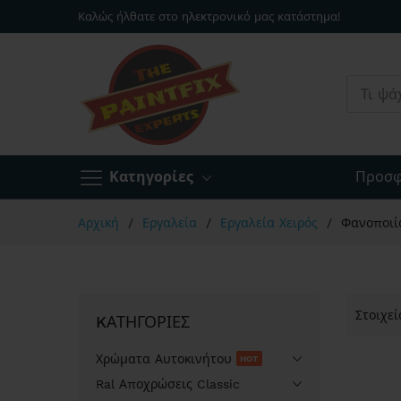
Καλώς ήλθατε στο ηλεκτρονικό μας κατάστημα!
Κατηγορίες
Προσφ
Μετάβαση
Αρχική
Εργαλεία
Εργαλεία Χειρός
Φανοποιί
στο
περιεχόμενο
Στοιχε
KΑΤΗΓΟΡΊΕΣ
Χρώματα Αυτοκινήτου
HOT
Ral Αποχρώσεις Classic