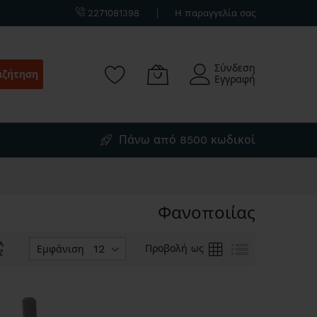
2271081398
Η παραγγελία σας
Σύνδεση
αζήτηση
Εγγραφή
Πάνω από 8500 κωδικοί
Φανοποιίας
Φθίνουσα
Πλέγμα
Λίστα
Προβολή ως
Εμφάνιση
ταξινόμηση