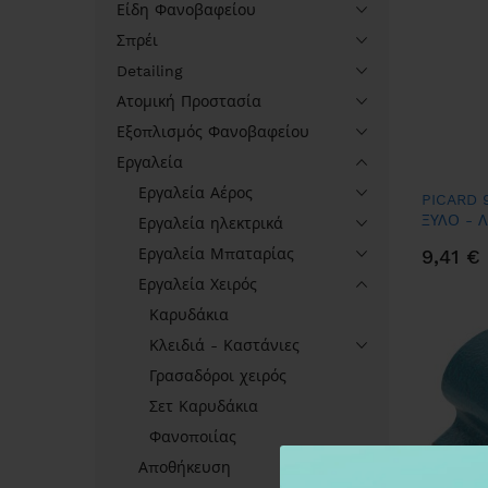
Είδη Φανοβαφείου
Σπρέι
Detailing
Ατομική Προστασία
Εξοπλισμός Φανοβαφείου
Εργαλεία
Εργαλεία Αέρος
PICARD 
ΞΥΛΟ - 
Εργαλεία ηλεκτρικά
110gr (Τ
Εργαλεία Μπαταρίας
9,41 €
Εργαλεία Χειρός
Καρυδάκια
Κλειδιά - Καστάνιες
Γρασαδόροι χειρός
Σετ Καρυδάκια
Φανοποιίας
Αποθήκευση