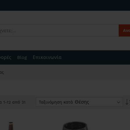
Αν
ορές
Blog
Επικοινωνία
ας
Ταξινόμηση κατά
ία
1
-
12
από
31