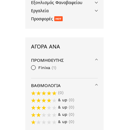
Εξοπλισμός Φανοβαφείου
Εργαλεία
Closed 12/
εκτελούνται 
Προσφορές
HOT
κατά σ
ΑΓΟΡΆ ΑΝΆ
ΠΡΟΜΗΘΕΥΤΉΣ
Finixa
1
ΒΑΘΜΟΛΟΓΊΑ
0
& up
0
& up
0
& up
0
& up
0