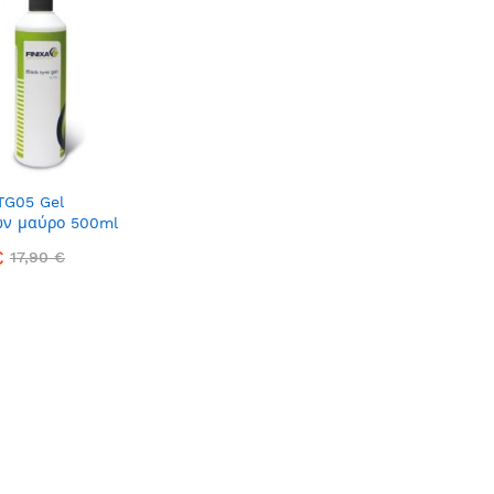
TG05 Gel
ών μαύρο 500ml
€
17,90 €
ummer Break