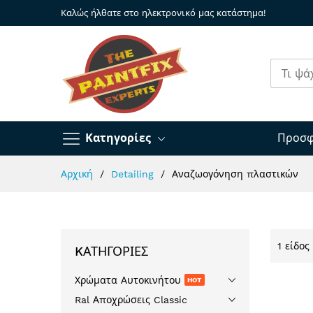
Καλώς ήλθατε στο ηλεκτρονικό μας κατάστημα!
Κατηγορίες
Προσφ
Μετάβαση
Αρχική
Detailing
Αναζωογόνηση πλαστικών
στο
περιεχόμενο
1
είδος
KΑΤΗΓΟΡΊΕΣ
Χρώματα Αυτοκινήτου
HOT
Ral Αποχρώσεις Classic