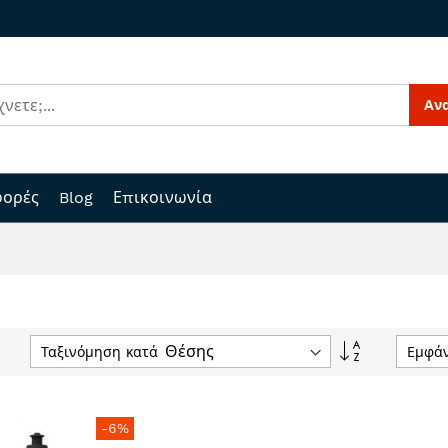
Αν
ορές
Blog
Επικοινωνία
Φθίνουσα
Ταξινόμηση κατά
Εμφά
ταξινόμηση
-6%