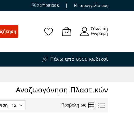
2271081398
Η παραγγελία σας
Σύνδεση
αζήτηση
Εγγραφή
Πάνω από 8500 κωδικοί
Αναζωογόνηση Πλαστικών
Πλέγμα
Λίστα
Προβολή ως
νιση