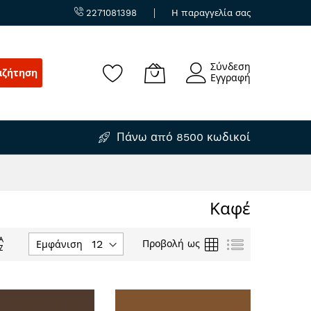
2271081398
Η παραγγελία σας
Σύνδεση
αζήτηση
Εγγραφή
Πάνω από 8500 κωδικοί
Καφέ
Φθίνουσα
Πλέγμα
Λίστα
Προβολή ως
Εμφάνιση
ταξινόμηση