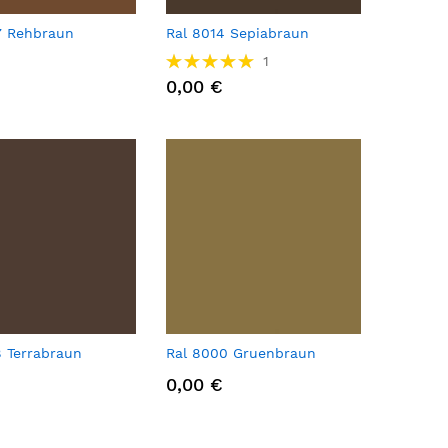
7 Rehbraun
Ral 8014 Sepiabraun
Βαθμολογία:
1
100%
0,00 €
8 Terrabraun
Ral 8000 Gruenbraun
0,00 €