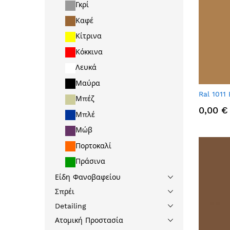
Γκρί
Καφέ
Κίτρινα
Κόκκινα
Λευκά
Μαύρα
Ral 1011
Μπέζ
0,00 €
Μπλέ
Μώβ
Πορτοκαλί
Πράσινα
Είδη Φανοβαφείου
Σπρέι
Detailing
Ατομική Προστασία