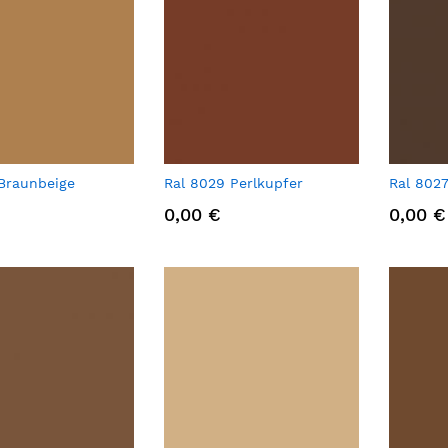
 Braunbeige
Ral 8029 Perlkupfer
Ral 802
0,00 €
0,00 €