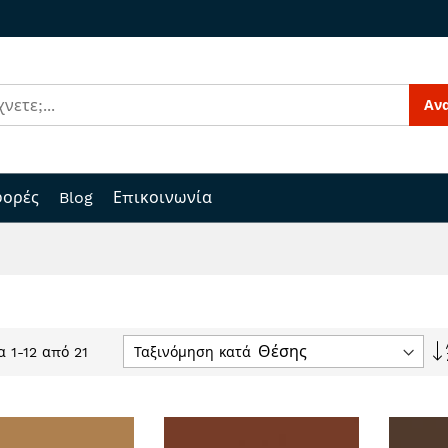
Αν
ορές
Blog
Επικοινωνία
Ταξινόμηση κατά
ία
1
-
12
από
21