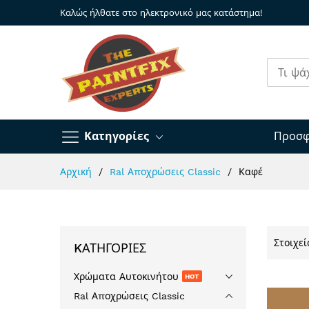
Καλώς ήλθατε στο ηλεκτρονικό μας κατάστημα!
Κατηγορίες
Προσφ
Μετάβαση
Αρχική
Ral Αποχρώσεις Classic
Καφέ
στο
περιεχόμενο
Στοιχε
KΑΤΗΓΟΡΊΕΣ
Χρώματα Αυτοκινήτου
HOT
Ral Αποχρώσεις Classic