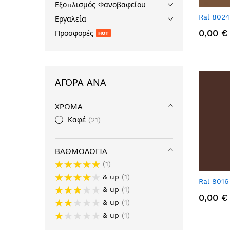
Εξοπλισμός Φανοβαφείου
Ral 8024
Εργαλεία
0,00 €
Προσφορές
HOT
ΑΓΟΡΆ ΑΝΆ
ΧΡΏΜΑ
Καφέ
21
ΒΑΘΜΟΛΟΓΊΑ
1
& up
1
Ral 801
& up
1
0,00 €
& up
1
& up
1