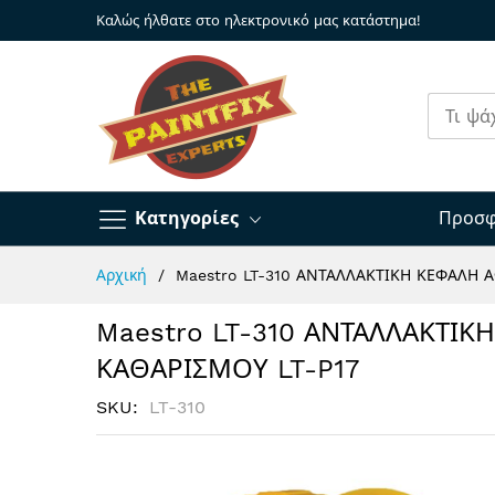
Καλώς ήλθατε στο ηλεκτρονικό μας κατάστημα!
Κατηγορίες
Προσφ
Μετάβαση
Αρχική
Maestro LT-310 ΑΝΤΑΛΛΑΚΤΙΚΗ ΚΕΦΑΛΗ Α
στο
περιεχόμενο
Maestro LT-310 ΑΝΤΑΛΛΑΚΤΙΚ
ΚΑΘΑΡΙΣΜΟΥ LT-P17
SKU
LT-310
Μετάβαση
στο