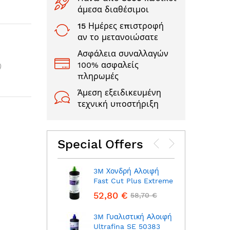
άμεσα διαθέσιμοι
15 Ημέρες επιστροφή
αν το μετανοιώσατε
Ασφάλεια συναλλαγών
100% ασφαλείς
πληρωμές
Άμεση εξειδικευμένη
τεχνική υποστήριξη
Special Offers
3M Χονδρή Αλοιφή
3M Γ
Fast Cut Plus Extreme
Fast 
52,80 €
47,3
58,70 €
3M Γυαλιστική Αλοιφή
Ultrafina SE 50383