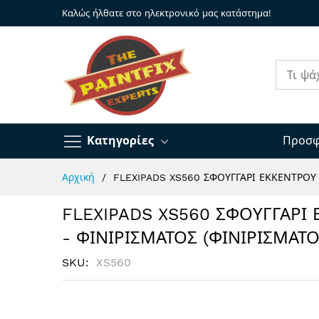
Καλώς ήλθατε στο ηλεκτρονικό μας κατάστημα!
Κατηγορίες
Προσφ
Μετάβαση
Αρχική
FLEXIPADS XS560 ΣΦΟΥΓΓΑΡΙ ΕΚΚΕΝΤΡΟΥ 
στο
περιεχόμενο
FLEXIPADS XS560 ΣΦΟΥΓΓΑΡΙ 
- ΦΙΝΙΡΙΣΜΑΤΟΣ (ΦΙΝΙΡΙΣΜΑΤΟ
SKU
XS560
Μετάβαση
στο