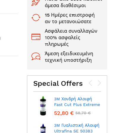
άμεσα διαθέσιμοι
15 Ημέρες επιστροφή
αν το μετανοιώσατε
Ασφάλεια συναλλαγών
100% ασφαλείς
πληρωμές
Άμεση εξειδικευμένη
τεχνική υποστήριξη
Special Offers
3M Χονδρή Αλοιφή
3M Γ
Fast Cut Plus Extreme
Fast 
52,80 €
47,3
58,70 €
3M Γυαλιστική Αλοιφή
Ultrafina SE 50383